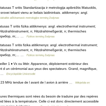
atusas T sritis Standartizacija ir metrologija apibrėžtis Matuoklis,
srovei tekant vienu ar keliais laidininkais. atitikmenys: angl.
iakalbis aiškinamasis metrologijos terminų žodynas
tusas T sritis fizika atitikmenys: angl. electrothermal instrument;
 Hitzdrahtinstrument, n; Hitzdrahtmeßgerät, n; thermisches
й прибор, m;… …
Fizikos terminų žodynas
atusas T sritis fizika atitikmenys: angl. electrothermal instrument;
 Hitzdrahtinstrument, n; Hitzdrahtmeßgerät, n; thermisches
й прибор, m;… …
Fizikos terminų žodynas
reiller 1 ♦ Vx ou littér. Apparence, déploiement extérieur des
ent d un cérémonial aux yeux des spectateurs. Grand, magnifique,
,… …
Encyclopédie Universelle
 23 MHz tendue de l avant de l avion à arrière …
Wikipédia en
es thermiques sont nées du besoin de traduire par des repères
d liées à la température. Celle ci est donc directement accessible