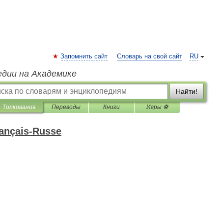
Запомнить сайт
Словарь на свой сайт
RU
едии на Академике
Найти!
Толкования
Переводы
Книги
Игры ⚽
rançais-Russe