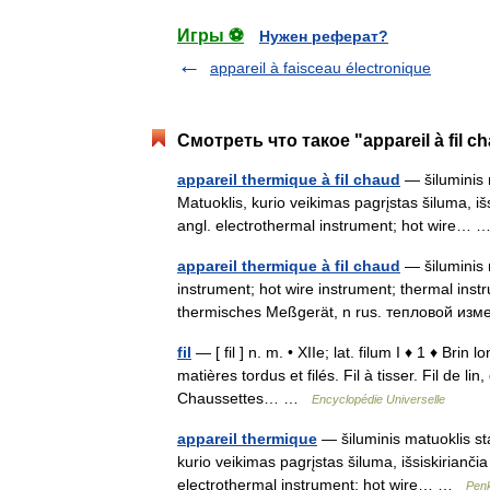
Игры ⚽
Нужен реферат?
appareil à faisceau électronique
Смотреть что такое "appareil à fil 
appareil thermique à fil chaud
— šiluminis m
Matuoklis, kurio veikimas pagrįstas šiluma, išsi
angl. electrothermal instrument; hot wire…
appareil thermique à fil chaud
— šiluminis m
instrument; hot wire instrument; thermal inst
thermisches Meßgerät, n rus. тепловой 
fil
— [ fil ] n. m. • XIIe; lat. filum I ♦ 1 ♦ Bri
matières tordus et filés. Fil à tisser. Fil de l
Chaussettes… …
Encyclopédie Universelle
appareil thermique
— šiluminis matuoklis stat
kurio veikimas pagrįstas šiluma, išsiskiriančia 
electrothermal instrument; hot wire… …
Penk