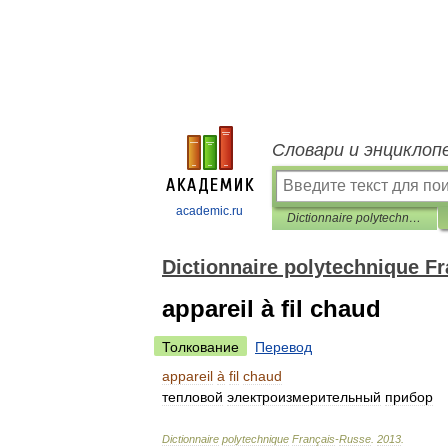
Словари и энциклоп
academic.ru
Dictionnaire polytechnique Français-Russe
Dictionnaire polytechnique F
appareil à fil chaud
Толкование
Перевод
appareil
à
fil
chaud
тепловой
электроизмерительный
прибор
Dictionnaire
polytechnique
Français
-
Russe
.
2013
.