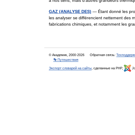
à nos sens, mais d’autres grandeurs ther
GAZ (ANALYSE DES)
— Étant donné les prop
les analyser se différencient nettement des 
fabrications chimiques, et notamment les
© Академик, 2000-2026
Обратная связь:
Техподдерж
👣 Путешествия
Экспорт словарей на сайты
, сделанные на PHP,
Jo