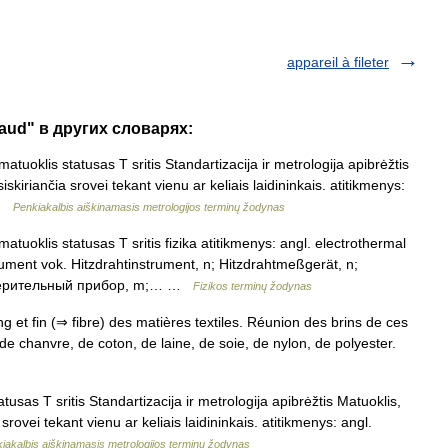
appareil à fileter
chaud" в других словарях:
atuoklis statusas T sritis Standartizacija ir metrologija apibrėžtis
skiriančia srovei tekant vienu ar keliais laidininkais. atitikmenys:
 …
Penkiakalbis aiškinamasis metrologijos terminų žodynas
atuoklis statusas T sritis fizika atitikmenys: angl. electrothermal
rument vok. Hitzdrahtinstrument, n; Hitzdrahtmeßgerät, n;
измерительный прибор, m;… …
Fizikos terminų žodynas
n long et fin (⇒ fibre) des matières textiles. Réunion des brins de ces
in, de chanvre, de coton, de laine, de soie, de nylon, de polyester.
usas T sritis Standartizacija ir metrologija apibrėžtis Matuoklis,
srovei tekant vienu ar keliais laidininkais. atitikmenys: angl.
iakalbis aiškinamasis metrologijos terminų žodynas