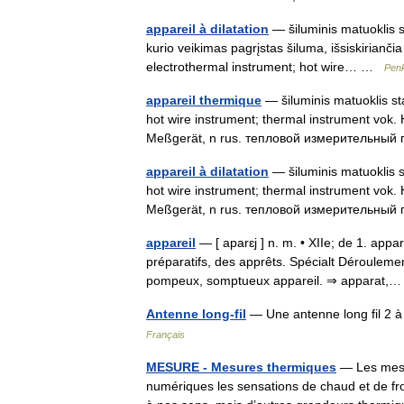
appareil à dilatation
— šiluminis matuoklis st
kurio veikimas pagrįstas šiluma, išsiskiriančia 
electrothermal instrument; hot wire… …
Penk
appareil thermique
— šiluminis matuoklis sta
hot wire instrument; thermal instrument vok.
Meßgerät, n rus. тепловой измерительны
appareil à dilatation
— šiluminis matuoklis st
hot wire instrument; thermal instrument vok.
Meßgerät, n rus. тепловой измерительны
appareil
— [ aparɛj ] n. m. • XIIe; de 1. appa
préparatifs, des apprêts. Spécialt Déroulem
pompeux, somptueux appareil. ⇒ apparat
Antenne long-fil
— Une antenne long fil 2 à
Français
MESURE - Mesures thermiques
— Les mesur
numériques les sensations de chaud et de froi