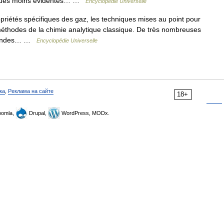
miques moins évidentes… …
Encyclopédie Universelle
riétés spécifiques des gaz, les techniques mises au point pour
méthodes de la chimie analytique classique. De très nombreuses
 grandes… …
Encyclopédie Universelle
ка
,
Реклама на сайте
18+
omla,
Drupal,
WordPress, MODx.